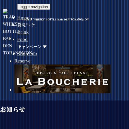
toggle navigation
Home
TRAD
WHISKY BOTTLE BAR DEN TORANOMON
貸切/ロケ
Drink
Food
キャンペーン ▼
Shop info
Reserve
お知らせ