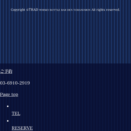
TRAD
Copyright ©
All rights reserved.
WHISKY BOTTLE BAR DEN TORANOMON
ご予約
03-6910-2919
Page top
TEL
RESERVE