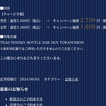
■内容
【チャージ半額】
2,750
男性：通常5,500円（税込）
→ キャンペーン価格
円（税
1,650
女性：通常3,300円（税込）
→ キャンペーン価格
円（税
■対象店舗
TRAD WHISKY BOTTLE BAR DEN TORANOMON
※他系列店舗ではご利用いただけませんのでご注意ください。
この機会にぜひお立ち寄りくださいませ。
記事投稿日：2024/06/03 カテゴリー：
お知らせ
.
最新のお知らせ
歓迎会のご予約承り中
送別会のご予約承り中